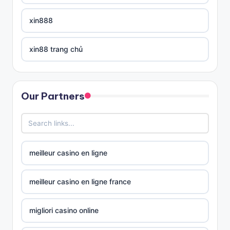
LV88
xin888
TR88
xin88 trang chủ
NK88
links divison
Our Partners
lc88
no verification casinos UK
go8.com
no verification casinos UK
meilleur casino en ligne
SAM Ai
uj magyar online casino
meilleur casino en ligne france
https://thienhabet.r
sportfogadó oldalak
u.com/
migliori casino online
nejlepší zahraniční online casino
i9bet đăng nhập