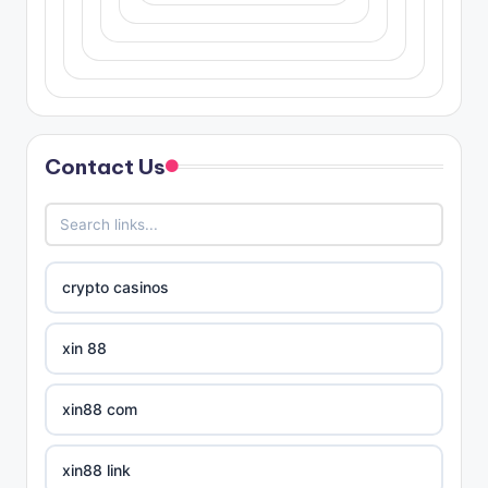
tr88
789win
TG88
Contact Us
go8
https://tg88link.co
crypto casinos
m
xin 88
https://tg88com.ne
t/
xin88 com
https://kkwin.comp
any/
xin88 link