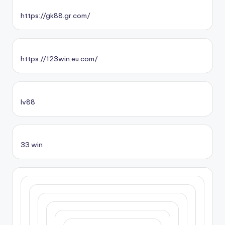
https://gk88.gr.com/
https://123win.eu.com/
lv88
33 win