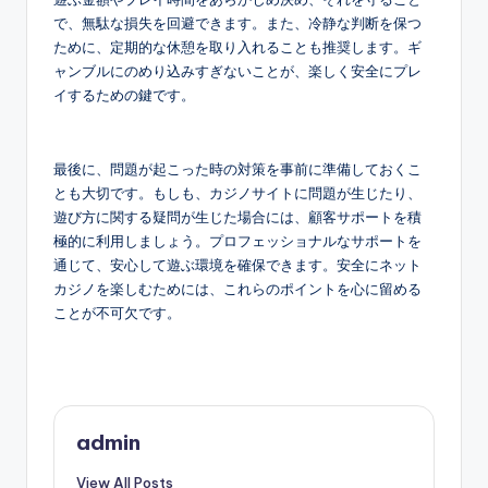
で、無駄な損失を回避できます。また、冷静な判断を保つ
ために、定期的な休憩を取り入れることも推奨します。ギ
ャンブルにのめり込みすぎないことが、楽しく安全にプレ
イするための鍵です。
最後に、問題が起こった時の対策を事前に準備しておくこ
とも大切です。もしも、カジノサイトに問題が生じたり、
遊び方に関する疑問が生じた場合には、顧客サポートを積
極的に利用しましょう。プロフェッショナルなサポートを
通じて、安心して遊ぶ環境を確保できます。安全にネット
カジノを楽しむためには、これらのポイントを心に留める
ことが不可欠です。
admin
View All Posts