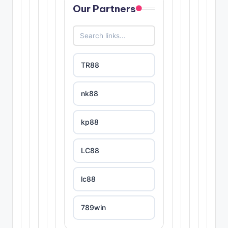
Our Partners
TR88
nk88
kp88
LC88
lc88
789win