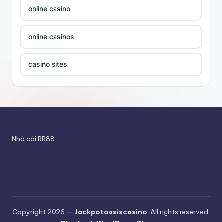
online casino
nejlepší zahraniční online casino
loto188 đăng nhập
online casinos
online casino zahraniční
Crypto
casino sites
no verification casinos UK
abc8
UK casino sites
no verification casinos UK
online casino
non GamStop casinos
casino på nett
Nhà cái RR88
zo win
online casinos
casino utan svensk licens
888b com
casino zonder cruks
casino utan svensk licens
casinos not on
casino zonder cruks
gamstop
Copyright 2026 —
Jackpotoasiscasino
. All rights reserved.
utländska casino